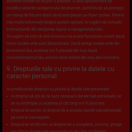
anumite cookie-uri nu pot fi plasate. O altă opțiune este să
modifici setările navigatorului de internet, astfel încât să primești
un mesaj de fiecare dată când este plasat un fișier cookie. Pentru
mai multe informații despre aceste opțiuni, te rugăm să consulți
instrucțiunile din secțiunea Ajutor a navigatorului tău.
Te rugăm să reții că site-ul nostru nu poate funcționa corect dacă
toate cookie-urile sunt dezactivate. Dacă ștergi cookie-urile din
browserul tău, acestea vor fi plasate din nou după
consimțământul tău, atunci când vizitezi din nou site-ul nostru.
9. Drepturile tale cu privire la datele cu
caracter personal
Ai următoarele drepturi cu privire la datele tale personale:
Ai dreptul să știi de ce sunt necesare datele tale personale, ce
se va întâmpla cu acestea și cât timp vor fi păstrate.
Dreptul de acces: Ai dreptul de a accesa datele tale personale
pe care le cunoaștem.
Dreptul la rectificare: ai dreptul de a completa, corecta, șterge
sau bloca datele tale personale ori de câte ori dorești.