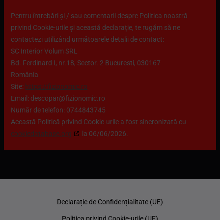
Pentru întrebări și / sau comentarii despre Politica noastră
privind Cookie-urile și această declarație, te rugăm să ne
contactezi utilizând următoarele detalii de contact:
SC Interior Volum SRL
Bd. Ferdinard I, nr.18, Sector. 2 Bucuresti, 030167
România
Site:
https://fizionomic.ro
Email:
descopar@
fizionomic.ro
Număr de telefon: 0744843745
Această Politică privind Cookie-urile a fost sincronizată cu
cookiedatabase.org
la 06/06/2026.
Declarație de Confidențialitate (UE)
Politica privind Cookie-urile (UE)