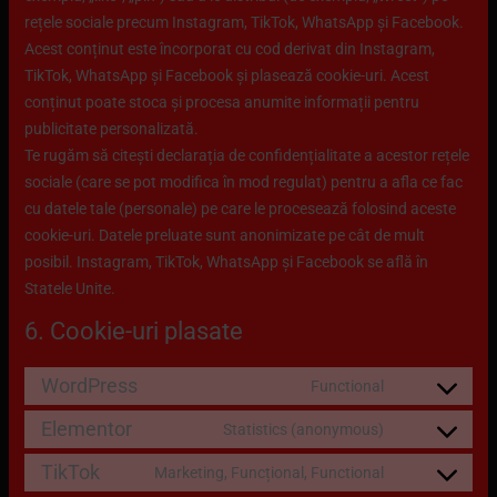
rețele sociale precum Instagram, TikTok, WhatsApp și Facebook.
Acest conținut este încorporat cu cod derivat din Instagram,
TikTok, WhatsApp și Facebook și plasează cookie-uri. Acest
conținut poate stoca și procesa anumite informații pentru
publicitate personalizată.
Te rugăm să citești declarația de confidențialitate a acestor rețele
sociale (care se pot modifica în mod regulat) pentru a afla ce fac
cu datele tale (personale) pe care le procesează folosind aceste
cookie-uri. Datele preluate sunt anonimizate pe cât de mult
posibil. Instagram, TikTok, WhatsApp și Facebook se află în
Statele Unite.
6. Cookie-uri plasate
WordPress
Functional
Elementor
Statistics (anonymous)
TikTok
Marketing, Funcțional, Functional