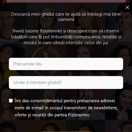
Jetpopup
Functional
Descarcă mini-ghidul care te ajută să înțelegi mai bine
Join.chat
Functional
oamenii
LiteSpeed
Functional
Înveți bazele fizionomiei și descoperi cum să observi
trăsături care îți pot îmbunătăți comunicarea, relațiile și
Google Fonts
Marketing
modul în care citești intențiile celor din jur.
YouTube
Marketing
Facebook
Marketing, Functional
WhatsApp
Funcțional, Functional
Diverse
Scop în curs de investigare
7. Consimţământ
Îmi dau consimțământul pentru prelucrarea adresei
mele de e-mail în scopul transmiterii de newslettere,
Când vizitezi pentru prima dată site-ul nostru, îți vom arăta o
oferte și noutăți din partea Fizionomic.
fereastră pop-up cu o explicație despre cookie-uri. Apăsând pe
Salvează preferințele, îți exprimi consimțământul pentru utilizarea