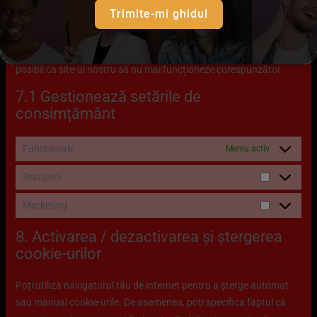
de către noi a categoriilor de cookie-uri și module selectate în pop-
Trimite-mi ghidul
up, conform descrierii din această Politică privind cookie-urlie.
Poți bloca folosirea cookie-urilor din navigatorul pe care îl
folosești, dar te rugăm să ții cont de faptul că în acest caz e
posibil ca site-ul nostru să nu mai funcționeze corespunzător.
7.1 Gestionează setările de
consimțământ
Funcționale
Mereu activ
Statistici
Marketing
8. Activarea / dezactivarea și ștergerea
cookie-urilor
Poți utiliza navigatorul tău de internet pentru a șterge automat
sau manual cookie-urile. De asemenea, poți specifica faptul că