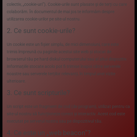
colectiv, „cookie-uri”). Cookie-urile sunt plasate și de terți cu care
colaborăm. În documentul de mai jos te informăm despre
utilizarea cookie-urilor pe site-ul nostru.
2. Ce sunt cookie-urile?
Un cookie este un fișier simplu, de mici dimensiuni, care este
trimis împreună cu paginile acestui site web și stocat de
browserul tău pe hard diskul computerului sau al altui dispozitiv.
Informațiile stocate acolo pot fi trimise înapoi către serverele
noastre sau serverele terților relevanți, în timpul unei vizite
ulterioare.
3. Ce sunt scripturile?
Un script este un fragment de cod (de program), utilizat pentru ca
site-ul nostru să funcționeze corect și interactiv. Acest cod este
executat pe serverul nostru sau pe dispozitivul tău.
4. Ce este un „web beacon”?