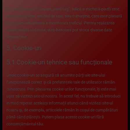
Un „web beacon” (sau un „pixel tag”, adică o etichetă-pixel) este
un mic fragment invizibil de text, sau o imagine, care este plasată
pe un site web pentru a monitoriza traficul. Pentru realizarea
monitorizării traficului, web beacons pot stoca diverse date
despre tine.
5. Cookie-uri
5.1 Cookie-uri tehnice sau funcționale
Unele cookie-uri se asigură că anumite părți ale site-ului
funcționează corect și că preferințele tale de utilizator rămân
cunoscute. Prin plasarea cookie-urilor funcționale, îți este mai
ușor să vizitezi site-ul nostru. În acest fel, nu trebuie să introduci
în mod repetat aceleași informații atunci când vizitezi site-ul
nostru și, de exemplu, articolele rămân în coșul de cumpărături
până când plătești. Putem plasa aceste cookie-uri fără
consimțământul tău.