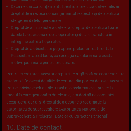
Dacă ne dai consimțământul pentru a prelucra datele tale, ai
dreptul de a revoca consimțământul respectiv și de a solicita
ștergerea datelor personale.
Dreptul de a îți transfera datele: ai dreptul de a solicita toate
datele tale personale de la operator și de a le transfera în
întregime către alt operator.
Dreptul de a obiecta: te poți opune prelucrării datelor tale.
Respectăm acest lucru, cu excepția cazului în care există
motive justificate pentru prelucrare.
Pentru exercitarea acestor drepturi, te rugăm să ne contactezi. Te
rugăm să folosești detaliile de contact din partea de jos a acestei
Politici privind cookie-urile. Dacă ai o reclamație cu privire la
modul în care gestionăm datele tale, am dori să ne comunici
acest lucru, dar ai și dreptul de a depune o reclamație la
autoritatea de supraveghere (Autoritatea Națională de
Supraveghere a Prelucrării Datelor cu Caracter Personal).
10. Date de contact